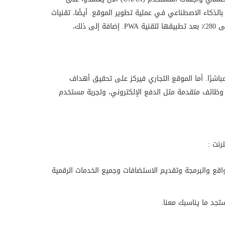
يرة يخططون لدمج أدوات مدعومة بالذكاء الاصطناعي في عملية تطوير الموقع. أيضًا، تقنيات
Progressive Web Apps (PWAs) شهدت تحويلًا واضحًا، فبعض العلامات التجارية الكبرى حققت زيادة في معدل التحويل تتراوح بين 35٪ إلى 280٪ بعد تطبيقها لتقنية PWA. إضافة إلى ذلك،
باشرًا. أما الموقع التجاري فيركز على تحقيق أهداف
ة، وظائف متقدمة مثل الدفع الإلكتروني، وتجربة مستخدم
رنت :
اقع والبرمجة وتقديم الاستضافات وجميع الخدمات الرقمية
جد ما يناسبك معنا.