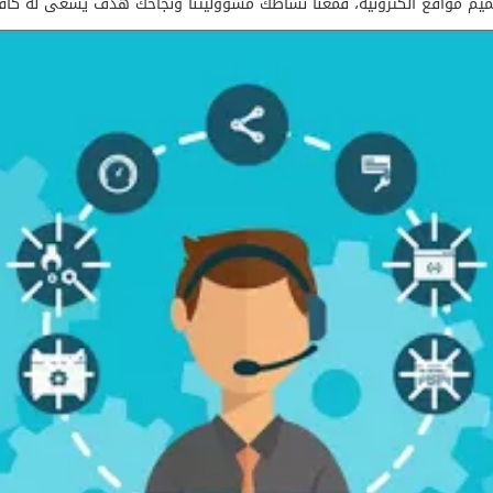
ميم مواقع الكترونية، فمعنا نشاطك مسؤوليتنا ونجاحك هدف يسعى له كافة