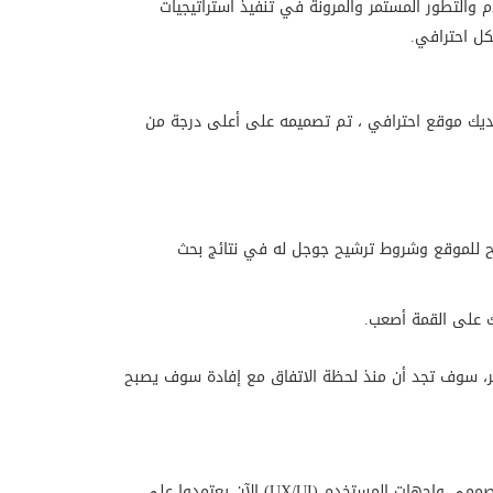
 والتطور المستمر والمرونة في تنفيذ استراتيجيات
كل احترافي.
ديك موقع احترافي ، تم تصميمه على أعلى درجة من
ح للموقع وشروط ترشيح جوجل له في نتائج بحث
تك على القمة أصعب.
 سوف تجد أن منذ لحظة الاتفاق مع إفادة سوف يصبح
في عام 2025، أصبحت تقنيات تصميم المواقع تستخدم الذكاء الاصطناعي والتخصيص بشكل أوسع من أي وقت مضى. مثلاً، 72٪ من مصممي واجهات المستخدم (UX/UI) الآن يعتمدوا على