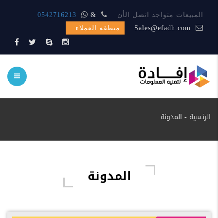
المبيعات متواجد اتصل الأن
&
0542716213
Sales@efadh.com
منطقة العملاء
الرئسية
-
المدونة
المدونة