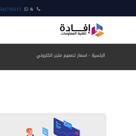
المبيعات متواجد اتصل الأن
&
542716213
الرئسية
-
اسعار تصميم متجر الكتروني