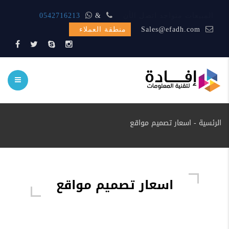
المبيعات متواجد اتصل الأن
&
0542716213
Sales@efadh.com
منطقة العملاء
الرئسية
-
اسعار تصميم مواقع
اسعار تصميم مواقع