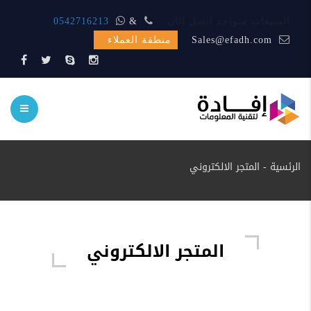
المبيعات متواجد اتصل الأن
&
0542716213
Sales@efadh.com
منطقة العملاء
الرئسية
-
المتجر الالكتروني
المتجر الالكتروني