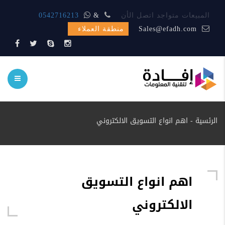
المبيعات متواجد اتصل الأن
&
0542716213
Sales@efadh.com
منطقة العملاء
الرئسية
-
اهم انواع التسويق الالكتروني
اهم انواع التسويق
الالكتروني