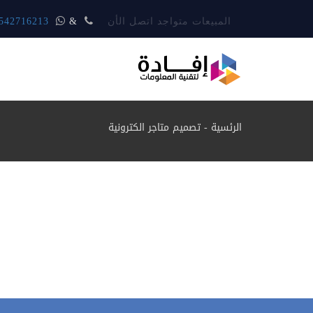
المبيعات متواجد اتصل الأن
&
542716213
الرئسية
-
تصميم متاجر الكترونية