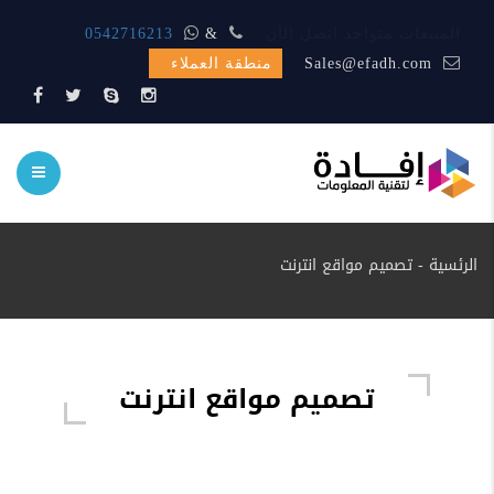
المبيعات متواجد اتصل الأن
&
0542716213
Sales@efadh.com
منطقة العملاء
الرئسية
-
تصميم مواقع انترنت
تصميم مواقع انترنت