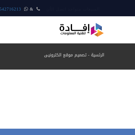
المبيعات متواجد اتصل الأن
&
542716213
الرئسية
-
تصميم موقع الكترونيى