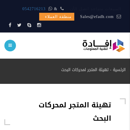
المبيعات متواجد اتصل الأن
&
0542716213
Sales@efadh.com
منطقة العملاء
الرئسية
-
تهيئة المتجر لمحركات البحث
تهيئة المتجر لمحركات
البحث