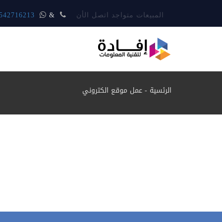
المبيعات متواجد اتصل الأن
&
542716213
الرئسية
-
عمل موقع الكتروني