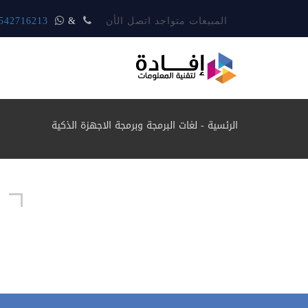
المبيعات متواجد اتصل الأن
&
542716213
الرئسية
-
لغات البرمجة وبرمجة الاجهزة الذكية