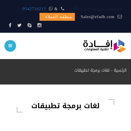
المبيعات متواجد اتصل الأن
&
0542716213
Sales@efadh.com
منطقة العملاء
الرئسية
-
لغات برمجة تطبيقات
لغات برمجة تطبيقات