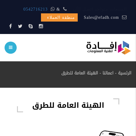
المبيعات متواجد اتصل الأن
&
0542716213
Sales@efadh.com
منطقة العملاء
الرئسية
-
اعمالنا
-
الهيئة العامة للطرق
الهيئة العامة للطرق