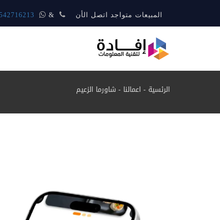
المبيعات متواجد اتصل الأن
&
542716213
الرئسية
-
اعمالنا
-
شاورما الزعيم