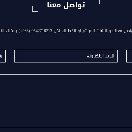
تواصل معنا
ا عبر الشات المباشر او الخط الساخن 0542716213 (966+) يمكنك التواصل 24/7