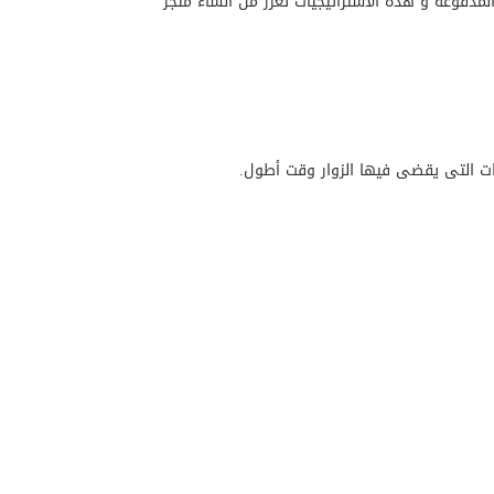
المدفوعة و هذه الاستراتيجيات تعزز من انشاء متجر
حات التى يقضى فيها الزوار وقت أطول.