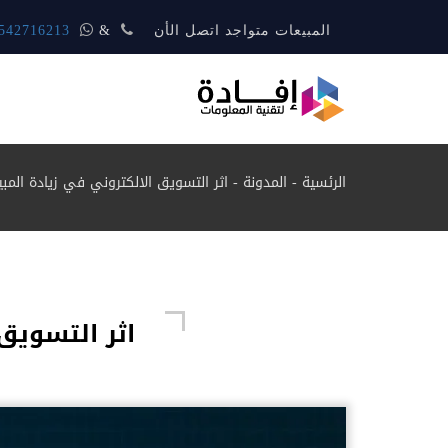
المبيعات متواجد اتصل الأن
&
542716213
الرئسية
-
المدونة
-
اثر التسويق الالكتروني في زيادة المبيعا
اثر التسويق 