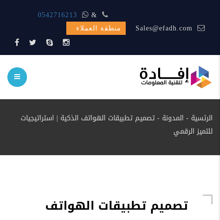
المبيعات متواجد اتصل الأن
&
0542716213
Sales@efadh.com
منطقة العملاء
الرئسية
-
المدونة
-
تصميم تطبيقات الهواتف الذكية | استراتيجيات
للتميز الرقمي
تصميم تطبيقات الهواتف