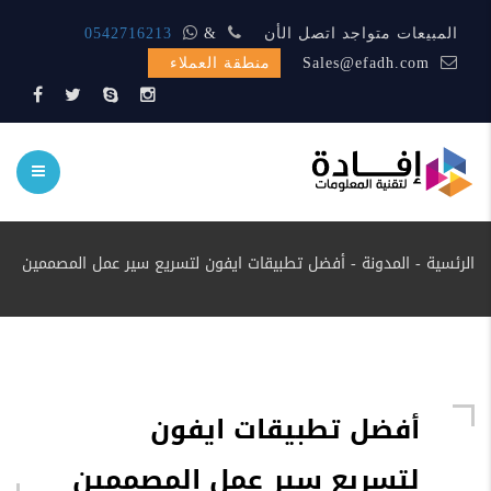
المبيعات متواجد اتصل الأن
&
0542716213
Sales@efadh.com
منطقة العملاء
الرئسية
-
المدونة
-
أفضل تطبيقات ايفون لتسريع سير عمل المصممين
أفضل تطبيقات ايفون
لتسريع سير عمل المصممين