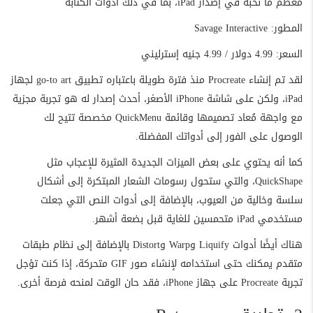
معظم ما نحبه في إصدار iPad، بما في ذلك أدوات الكتابة
المطور: Savage Interactive
السعر: 4.99 دولار / 4.99 جنيه إسترليني
لقد تم إنشاء Procreate منذ فترة طويلة باعتباره تطبيق go-to art لجهاز
iPad، ولكن على شاشة iPhone الأصغر، أحدث إصدار له هو تجربة مجزية
مع واجهة مُعاد تصميمها وقائمة QuickMenu مخصصة تتيح لك
الوصول على الفور إلى أدواتك المفضلة.
كما أنه يحتوي على بعض الميزات الجديدة المثيرة للإعجاب مثل
QuickShape، والتي ستحول رسومات الشعار المبتكرة إلى أشكال
سلسة وخالية من العيوب، بالإضافة إلى أدوات النص التي جعلت
مستخدمي iPad متحمسين للغاية قبل بضعة أشهر.
هناك أيضًا أدوات Liquify وWarp وDistort بالإضافة إلى نظام طبقات
متقدم يمكنك حتى استخدامه لإنشاء صور GIF متحركة، إذا كنت تؤجل
تجربة Procreate على جهاز iPhone، فقد حان الوقت لمنحه فرصة أخرى.