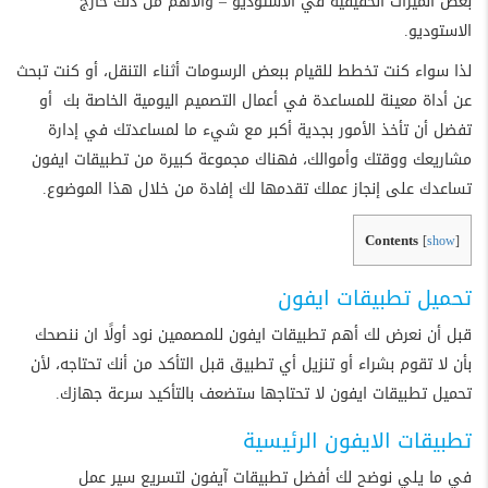
بعض الميزات الحقيقية في الاستوديو – والأهم من ذلك خارج
الاستوديو.
لذا سواء كنت تخطط للقيام ببعض الرسومات أثناء التنقل، أو كنت تبحث
عن أداة معينة للمساعدة في أعمال التصميم اليومية الخاصة بك أو
تفضل أن تأخذ الأمور بجدية أكبر مع شيء ما لمساعدتك في إدارة
مشاريعك ووقتك وأموالك، فهناك مجموعة كبيرة من تطبيقات ايفون
تساعدك على إنجاز عملك تقدمها لك إفادة من خلال هذا الموضوع.
Contents
[
show
]
تحميل تطبيقات ايفون
قبل أن نعرض لك أهم تطبيقات ايفون للمصممين نود أولًا ان ننصحك
بأن لا تقوم بشراء أو تنزيل أي تطبيق قبل التأكد من أنك تحتاجه، لأن
تحميل تطبيقات ايفون لا تحتاجها ستضعف بالتأكيد سرعة جهازك.
تطبيقات الايفون الرئيسية
في ما يلي نوضح لك أفضل تطبيقات آيفون لتسريع سير عمل