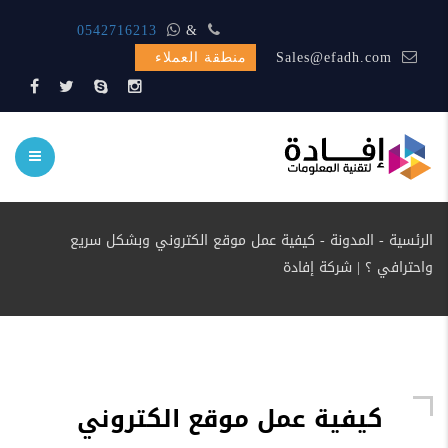
المبيعات متواجد اتصل الأن
&
0542716213
Sales@efadh.com
منطقة العملاء
الرئسية
-
المدونة
-
كيفية عمل موقع الكتروني وبشكل سريع
واحترافي ؟ | شركة إفادة
كيفية عمل موقع الكتروني